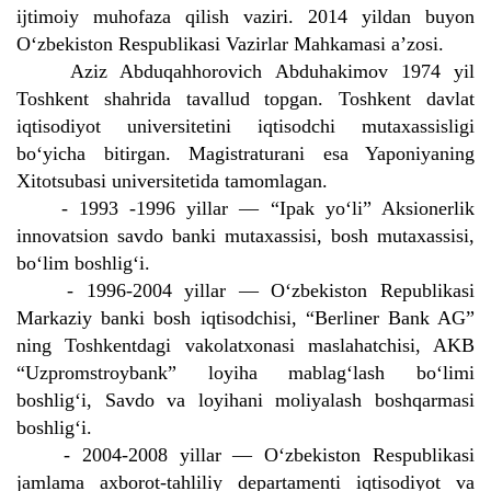
ijtimoiy muhofaza qilish vaziri. 2014 yildan buyon
O‘zbekiston Respublikasi Vazirlar Mahkamasi a’zosi.
Aziz Abduqahhorovich Abduhakimov 1974 yil
Toshkent shahrida tavallud topgan. Toshkent davlat
iqtisodiyot universitetini iqtisodchi mutaxassisligi
bo‘yicha bitirgan. Magistraturani esa Yaponiyaning
Xitotsubasi universitetida tamomlagan.
- 1993 -1996 yillar — “Ipak yo‘li” Aksionerlik
innovatsion savdo banki mutaxassisi, bosh mutaxassisi,
bo‘lim boshlig‘i.
- 1996-2004 yillar — O‘zbekiston Republikasi
Markaziy banki bosh iqtisodchisi, “Berliner Bank AG”
ning Toshkentdagi vakolatxonasi maslahatchisi, AKB
“Uzpromstroybank” loyiha mablag‘lash bo‘limi
boshlig‘i, Savdo va loyihani moliyalash boshqarmasi
boshlig‘i.
- 2004-2008 yillar — O‘zbekiston Respublikasi
jamlama axborot-tahliliy departamenti iqtisodiyot va