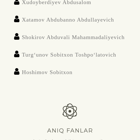
Xudoyberdiyev Abdusalom
Xatamov Abdubanno Abdullayevich
Shokirov Abduvali Mahammadaliyevich
Turg‘unov Sobitxon Toshpo‘latovich
Hoshimov Sobitxon
ANIQ FANLAR