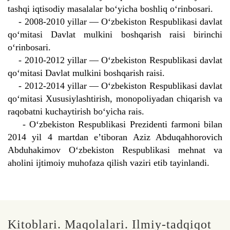
tashqi iqtisodiy masalalar bo‘yicha boshliq o‘rinbosari.
- 2008-2010 yillar — O‘zbekiston Respublikasi davlat
qo‘mitasi Davlat mulkini boshqarish raisi birinchi
o‘rinbosari.
- 2010-2012 yillar — O‘zbekiston Respublikasi davlat
qo‘mitasi Davlat mulkini boshqarish raisi.
- 2012-2014 yillar — O‘zbekiston Respublikasi davlat
qo‘mitasi Xususiylashtirish, monopoliyadan chiqarish va
raqobatni kuchaytirish bo‘yicha rais.
- O‘zbekiston Respublikasi Prezidenti farmoni bilan
2014 yil 4 martdan e’tiboran Aziz Abduqahhorovich
Abduhakimov O‘zbekiston Respublikasi mehnat va
aholini ijtimoiy muhofaza qilish vaziri etib tayinlandi.
Kitoblari. Maqolalari. Ilmiy-tadqiqot