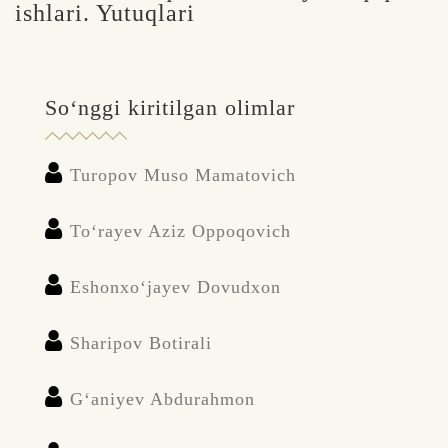
ishlari. Yutuqlari
So‘nggi kiritilgan olimlar
Turopov Muso Mamatovich
To‘rayev Aziz Oppoqovich
Eshonxo‘jayev Dovudxon
Sharipov Botirali
G‘aniyev Abdurahmon