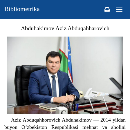
Bibliometrika
Togg
navig
Abduhakimov Aziz Abduqahharovich
Aziz Abduqahhorovich Abduhakimov — 2014 yildan
buyon O‘zbekiston Respublikasi mehnat va aholini