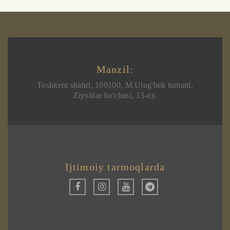
Manzil:
Toshkent shahri, 100100, M.Ulug'bek tumani,
Ziyolilar ko'chasi, 13-uy.
Ijtimoiy tarmoqlarda