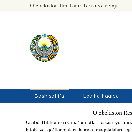
O‘zbekiston Ilm-Fani: Tarixi va rivoji
Bosh sahifa
Loyiha haqida
O‘zbekiston Res
Ushbu Bibliometrik ma’lumotlar bazasi yurtimiz
kitob va qo‘llanmalari hamda maqolalalari, qa