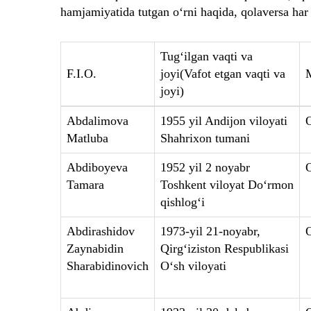
hamjamiyatida tutgan o‘rni haqida, qolaversa har
Tug‘ilgan vaqti va
F.I.O.
joyi(Vafot etgan vaqti va
M
joyi)
Abdalimova
1955 yil Andijon viloyati
Matluba
Shahrixon tumani
Abdiboyeva
1952 yil 2 noyabr
Tamara
Toshkent viloyat Do‘rmon
qishlog‘i
Abdirashidov
1973-yil 21-noyabr,
Zaynabidin
Qirg‘iziston Respublikasi
Sharabidinovich
O‘sh viloyati