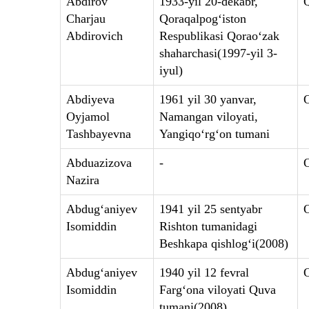
Abdirov
1933-yil 20-dekabr,
Charjau
Qoraqalpog‘iston
Abdirovich
Respublikasi Qorao‘zak
shaharchasi(1997-yil 3-
iyul)
Abdiyeva
1961 yil 30 yanvar,
Oyjamol
Namangan viloyati,
Tashbayevna
Yangiqo‘rg‘on tumani
Abduazizova
-
Nazira
Abdug‘aniyev
1941 yil 25 sentyabr
Isomiddin
Rishton tumanidagi
Beshkapa qishlog‘i(2008)
Abdug‘aniyev
1940 yil 12 fevral
Isomiddin
Farg‘ona viloyati Quva
tumani(2008)