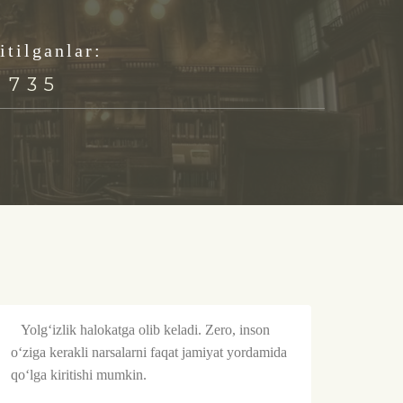
itilganlar:
1083
Yolg‘izlik halokatga olib keladi. Zero, inson
Boshi 
o‘ziga kerakli narsalarni faqat jamiyat yordamida
Suv os
qo‘lga kiritishi mumkin.