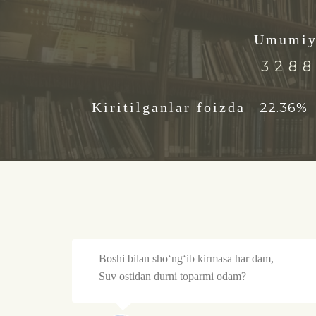
Umumiy
484
Kiritilganlar foizda
22.36
%
inson
Boshi bilan sho‘ng‘ib kirmasa har dam,
ordamida
Suv ostidan durni toparmi odam?