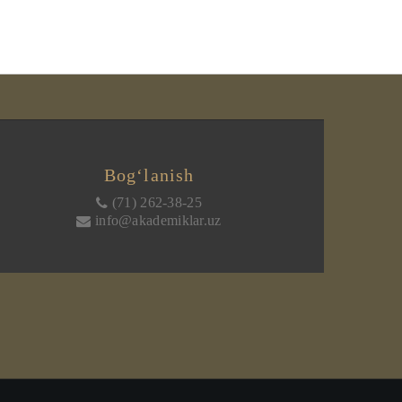
Bog‘lanish
(71) 262-38-25
info@akademiklar.uz