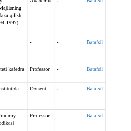
iy
Akademik
-
Batafsil
Majlisning
aza qilish
994-1997)
-
-
Batafsil
teti kafedra
Professor
-
Batafsil
stitutida
Dotsent
-
Batafsil
i Umumiy
Professor
-
Batafsil
odikasi