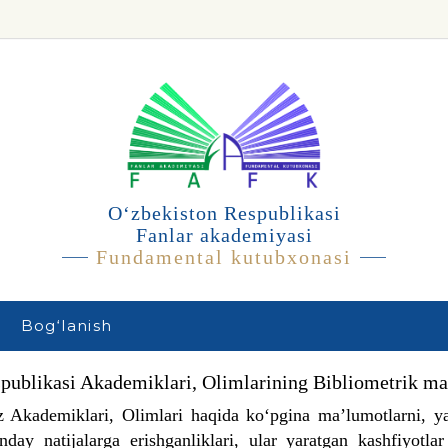
O‘zbekiston Respublikasi
Fanlar akademiyasi
Fundamental kutubxonasi
Bog‘lanish
publikasi Akademiklari, Olimlarining Bibliometrik ma
 Akademiklari, Olimlari haqida ko‘pgina ma’lumotlarni, ya’n
nday natijalarga erishganliklari, ular yaratgan kashfiyotl