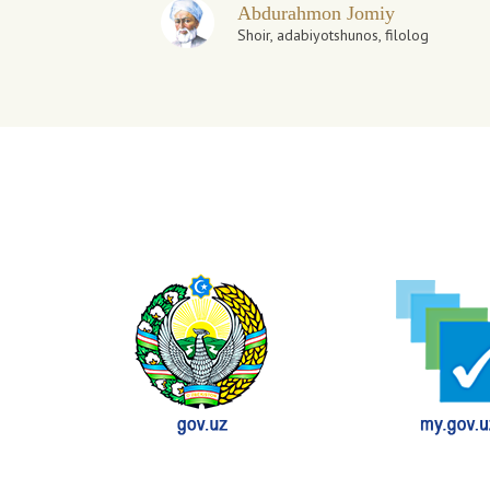
Abdurahmon Jomiy
Shoir, adabiyotshunos, filolog
ib, faylasuf