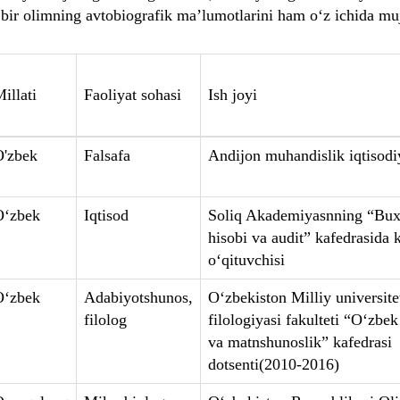
 bir olimning avtobiografik ma’lumotlarini ham o‘z ichida mu
illati
Faoliyat sohasi
Ish joyi
O'zbek
Falsafa
Andijon muhandislik iqtisodiy
O‘zbek
Iqtisod
Soliq Akademiyasnning “Bux
hisobi va audit” kafedrasida k
o‘qituvchisi
O‘zbek
Adabiyotshunos,
O‘zbekiston Milliy universit
filolog
filologiyasi fakulteti “O‘zbek
va matnshunoslik” kafedrasi
dotsenti(2010-2016)