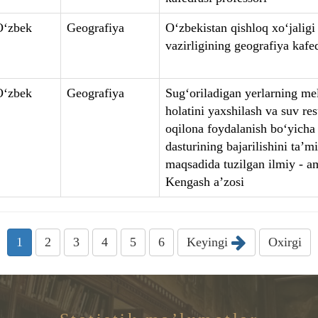
O‘zbek
Geografiya
O‘zbekistan qishloq xo‘jaligi
vazirligining geografiya kafe
O‘zbek
Geografiya
Sug‘oriladigan yerlarning mel
holatini yaxshilash va suv res
oqilona foydalanish bo‘yicha
dasturining bajarilishini ta’m
maqsadida tuzilgan ilmiy - a
Kengash a’zosi
1
2
3
4
5
6
Keyingi
Oxirgi