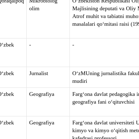
Qoraqalpoq
Mikrobiolog
O‘zbekiston Respublikasi Ol
olim
Majlisining deputati va Oliy 
Atrof muhit va tabiatni muhof
masalalari qo‘mitasi raisi (1
O‘zbek
-
-
O‘zbek
Jurnalist
O‘zMUning jurnalistika fakul
mudiri
O‘zbek
Geografiya
Farg‘ona davlat pedagogika in
geografiya fani o‘qituvchisi
O‘zbek
Geografiya
Farg‘ona davlat universitet
kimyo va kimyo o‘qitish met
kafedrasi professori