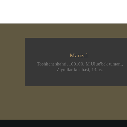
Manzil:
Toshkent shahri, 100100, M.Ulug'bek tumani,
Ziyolilar ko'chasi, 13-uy.