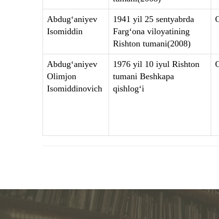
Abdug‘aniyev
1941 yil 25 sentyabrda
Isomiddin
Farg‘ona viloyatining
Rishton tumani(2008)
Abdug‘aniyev
1976 yil 10 iyul Rishton
Olimjon
tumani Beshkapa
Isomiddinovich
qishlog‘i