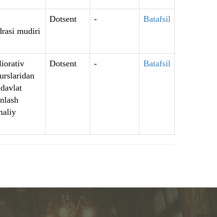
Dotsent
-
Batafsil
drasi mudiri
iorativ
Dotsent
-
Batafsil
urslaridan
 davlat
inlash
maliy