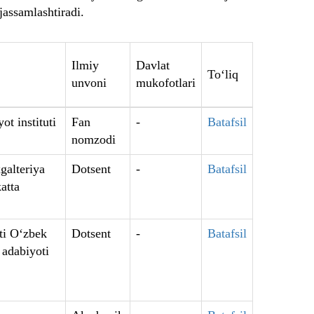
jassamlashtiradi.
Ilmiy
Davlat
To‘liq
unvoni
mukofotlari
ot instituti
Fan
-
Batafsil
nomzodi
galteriya
Dotsent
-
Batafsil
atta
eti O‘zbek
Dotsent
-
Batafsil
 adabiyoti