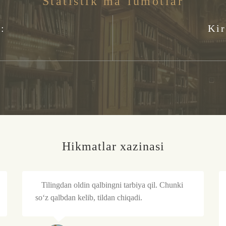
Statistik ma’lumotlar
:
Kir
5
Hikmatlar xazinasi
Tilingdan oldin qalbingni tarbiya qil. Chunki
so‘z qalbdan kelib, tildan chiqadi.