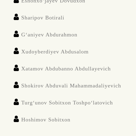
Eshonxo‘jayev Dovudxon
Sharipov Botirali
G‘aniyev Abdurahmon
Xudoyberdiyev Abdusalom
Xatamov Abdubanno Abdullayevich
Shokirov Abduvali Mahammadaliyevich
Turg‘unov Sobitxon Toshpo‘latovich
Hoshimov Sobitxon