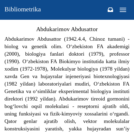
Bibliometrika
Togg
navig
Abdukarimov Abdusattor
Abdukarimov Abdusattor (1942.4.4, Chinoz tumani) -
biolog va genetik olim. O‘zbekiston FA akademigi
(2000), biologiya fanlari doktori (1979), professor
(1990). O‘zbekiston FA Biokimyo institutida katta ilmiy
xodim (1972-1978), Molekulyar biologiya (1978 yildan)
xavda Gen va hujayralar injeneriyasi biotexnologiyasi
(1982 yildan) laboratoriyalari mudiri, O‘zbekiston FA
Genetika va o‘simliklar eksperimental biologiya instituti
direktori (1992 yildan). Abdukarimov tireoid gormonini
bog‘lovchi oqsil molekulasi - reseptorni ajratib oldi,
uning funksiyasi va fizik-kimyoviy xossalarini o‘rgandi.
Qator genlar ajratib olish, vektor molekulalar
konstruksiyasini yaratish, yakka hujayradan sun’iy