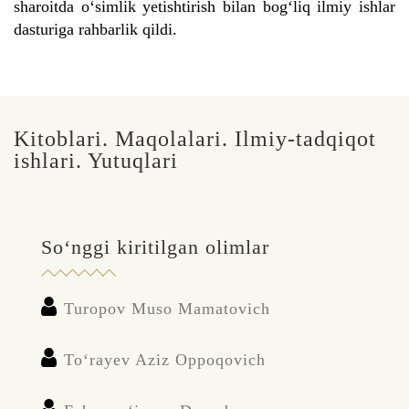
sharoitda o‘simlik yetishtirish bilan bog‘liq ilmiy ishlar
dasturiga rahbarlik qildi.
Kitoblari. Maqolalari. Ilmiy-tadqiqot
ishlari. Yutuqlari
So‘nggi kiritilgan olimlar
Turopov Muso Mamatovich
To‘rayev Aziz Oppoqovich