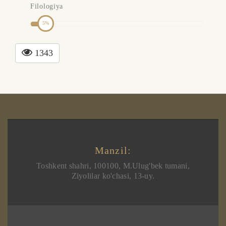
Filologiya
5
1343
Manzil:
Toshkent shahri, 100100, M.Ulug'bek tumani,
Ziyolilar ko'chasi, 13-uy.