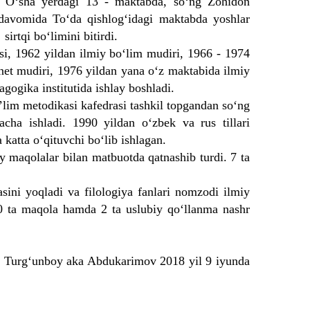
 O‘sha yerdagi 13 - maktabda, so‘ng Zohidon
 davomida To‘da qishlog‘idagi maktabda yoshlar
sirtqi bo‘limini bitirdi.
, 1962 yildan ilmiy bo‘lim mudiri, 1966 - 1974
inet mudiri, 1976 yildan yana o‘z maktabida ilmiy
ogika institutida ishlay boshladi.
lim metodikasi kafedrasi tashkil topgandan so‘ng
cha ishladi. 1990 yildan o‘zbek va rus tillari
 katta o‘qituvchi bo‘lib ishlagan.
 maqolalar bilan matbuotda qatnashib turdi. 7 ta
ini yoqladi va filologiya fanlari nomzodi ilmiy
20 ta maqola hamda 2 ta uslubiy qo‘llanma nashr
on Turg‘unboy aka Abdukarimov 2018 yil 9 iyunda