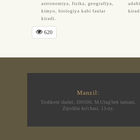
astronomiya, fizika, geografiya,
adabi
kimyo, biologiya kabi fanlar
kirad
kiradi.
620
Manzil:
Toshkent shahri, 100100, M.Ulug'bek tumani,
Ziyolilar ko'chasi, 13-uy.