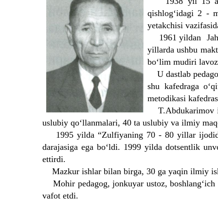
1938 yil 15 aprel
qishlog‘idagi 2 - 
yetakchisi vazifasid
1961 yildan Jahono
yillarda ushbu makt
bo‘lim mudiri lavoz
U dastlab pedagogik
shu kafedraga o‘qi
metodikasi kafedrasi
T.Abdukarimov ilmiy
uslubiy qo‘llanmalari, 40 ta uslubiy va ilmiy maqo
1995 yilda “Zulfiyaning 70 - 80 yillar ijodida
darajasiga ega bo‘ldi. 1999 yilda dotsentlik u
ettirdi.
Mazkur ishlar bilan birga, 30 ga yaqin ilmiy ish
Mohir pedagog, jonkuyar ustoz, boshlang‘ich ta
vafot etdi.