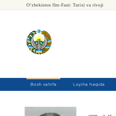
O‘zbekiston Ilm-Fani: Tarixi va rivoji
Bosh sahifa
Loyiha haqida