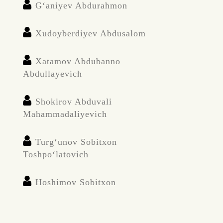
G‘aniyev Abdurahmon
Xudoyberdiyev Abdusalom
Xatamov Abdubanno
Abdullayevich
Shokirov Abduvali
Mahammadaliyevich
Turg‘unov Sobitxon
Toshpo‘latovich
Hoshimov Sobitxon