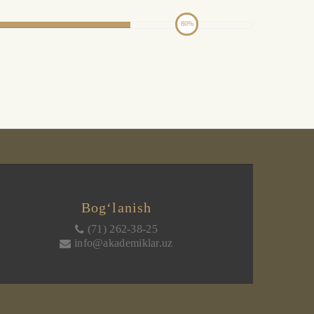
80
Bog‘lanish
(71) 262-38-25
info@akademiklar.uz