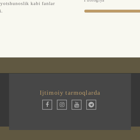
Filologiya
yotshunoslik kabi fanlar
i.
Ijtimoiy tarmoqlarda