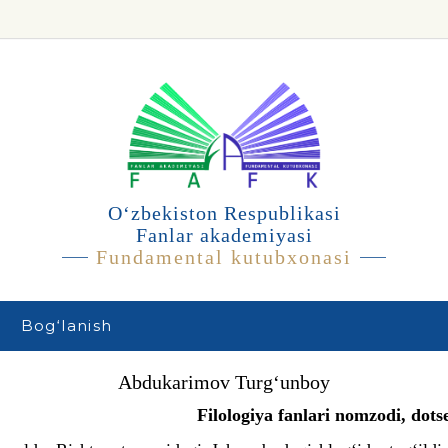
O‘zbekiston Respublikasi
Fanlar akademiyasi
Fundamental kutubxonasi
Bog‘lanish
Abdukarimov Turg‘unboy
Filologiya fanlari nomzodi, dots