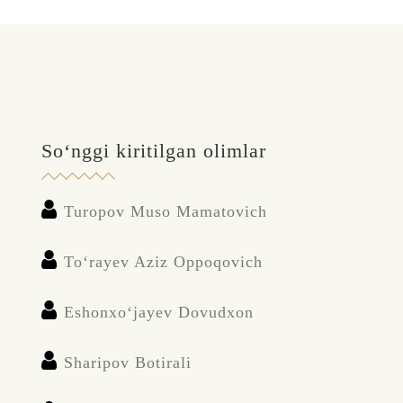
So‘nggi kiritilgan olimlar
Turopov Muso Mamatovich
To‘rayev Aziz Oppoqovich
Eshonxo‘jayev Dovudxon
Sharipov Botirali