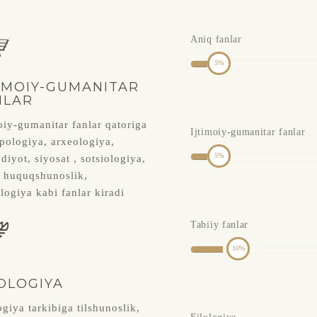
Aniq fanlar
5
TIMOIY-GUMANITAR
NLAR
oiy-gumanitar fanlar qatoriga
Ijtimoiy-gumanitar fanlar
pologiya, arxeologiya,
5
odiyot, siyosat , sotsiologiya,
, huquqshunoslik,
logiya kabi fanlar kiradi
Tabiiy fanlar
10
OLOGIYA
ogiya tarkibiga tilshunoslik,