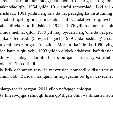
da Rishton tumanidagi Jahonobod qishlog‘ida tug‘ildi.
maktabdao‘qib, 1954 yilda 10 - sinfni tamomladi. Ikki yil
a ishladi. 1961 yilda Farg‘ona davlat pedagogika institutining 
bod qishlog‘idagi maktabda til va adabiyot o‘qituvchisi
abda direktor bo‘lib ishladi. 1974 - 1976 yillarda tuman kab
imida mehnat qildi. 1979 yil may oyidan Farg‘ona davlat pedag
a kafedrasida (5 oy) ishlagach, 1979 yilda boshlang‘ich ta’
tuvchi lavozimiga o‘tkazildi. Mazkur kafedrada 1990 yilga
da katta o‘qituvchi, 1993 yildan o‘zbek adabiyoti kafedrasida
 - uslubiy ishlar olib borib, bir qancha nazariy va uslubiy
lalari e’lon qilindi.
 lirik qahramon tasviri” mavzusida nomzodlik dissertatsiyas
nvonini oldi. Bundan tashqari, himoyagacha bo‘lgan davrda 
larga taqriz bergan. 2011 yilda nafaqaga chiqqan.
’lim rivojiga salmoqli hissa qo‘shgan olim va dilkash ins