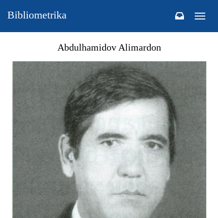
Bibliometrika
Togg
navig
Abdulhamidov Alimardon