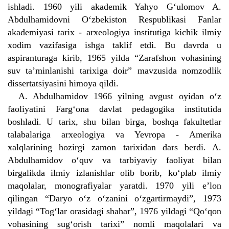
ishladi. 1960 yili akademik Yahyo G‘ulomov A.
Abdulhamidovni O‘zbekiston Respublikasi Fanlar
akademiyasi tarix - arxeologiya institutiga kichik ilmiy
xodim vazifasiga ishga taklif etdi. Bu davrda u
aspiranturaga kirib, 1965 yilda “Zarafshon vohasining
suv ta’minlanishi tarixiga doir” mavzusida nomzodlik
dissertatsiyasini himoya qildi.
A. Abdulhamidov 1966 yilning avgust oyidan o‘z
faoliyatini Farg‘ona davlat pedagogika institutida
boshladi. U tarix, shu bilan birga, boshqa fakultetlar
talabalariga arxeologiya va Yevropa - Amerika
xalqlarining hozirgi zamon tarixidan dars berdi. A.
Abdulhamidov o‘quv va tarbiyaviy faoliyat bilan
birgalikda ilmiy izlanishlar olib borib, ko‘plab ilmiy
maqolalar, monografiyalar yaratdi. 1970 yili e’lon
qilingan “Daryo o‘z o‘zanini o‘zgartirmaydi”, 1973
yildagi “Tog‘lar orasidagi shahar”, 1976 yildagi “Qo‘qon
vohasining sug‘orish tarixi” nomli maqolalari va