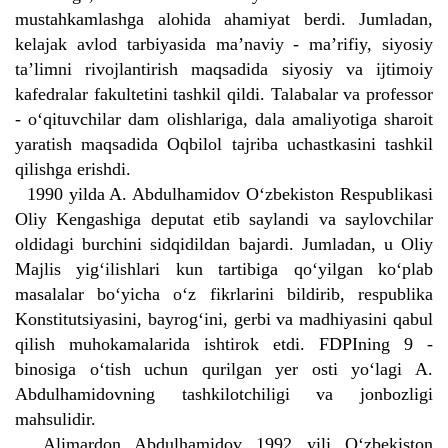
mustahkamlashga alohida ahamiyat berdi. Jumladan,
kelajak avlod tarbiyasida ma’naviy - ma’rifiy, siyosiy
ta’limni rivojlantirish maqsadida siyosiy va ijtimoiy
kafedralar fakultetini tashkil qildi. Talabalar va professor
- o‘qituvchilar dam olishlariga, dala amaliyotiga sharoit
yaratish maqsadida Oqbilol tajriba uchastkasini tashkil
qilishga erishdi.
1990 yilda A. Abdulhamidov O‘zbekiston Respublikasi
Oliy Kengashiga deputat etib saylandi va saylovchilar
oldidagi burchini sidqidildan bajardi. Jumladan, u Oliy
Majlis yig‘ilishlari kun tartibiga qo‘yilgan ko‘plab
masalalar bo‘yicha o‘z fikrlarini bildirib, respublika
Konstitutsiyasini, bayrog‘ini, gerbi va madhiyasini qabul
qilish muhokamalarida ishtirok etdi. FDPIning 9 -
binosiga o‘tish uchun qurilgan yer osti yo‘lagi A.
Abdulhamidovning tashkilotchiligi va jonbozligi
mahsulidir.
Alimardon Abdulhamidov 1992 yili O‘zbekiston