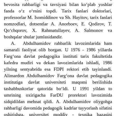
bevosita rahbarligi va tavsiyasi bilan ko‘plab yoshlar
fanda o‘z o‘rnini topdi. Tarix fanlari doktorlari,
professorlar M. Isomiddinov va Sh. Hayitov, tarix fanlari
nomzodlari, dotsentlar A. Anorboev, E. Qodirov, T.
Qo‘chqorov, X. Rahmatullayev, A. Salmonov va
boshqalar shular jumlasidandir.
A. Abdulhamidov rahbarlik lavozimlarida ham
samarali faoliyat olib borgan. U 1976 - 1986 yillarda
Farg‘ona davlat pedagogika instituti tarix fakultetida
kafedra mudiri va dekan lavozimlarida ishladi, 1986
yilning sentyabrida esa FDPI rektori etib tayinlandi.
Alimardon Abdulhamidov Farg‘ona davlat pedagogika
institutiga davlat universiteti maqomi berilishida
tashabbuskorlar qatorida bo‘ldi. U 1991 yildan to
umrining oxirigacha FarDU prorektori lavozimida
sidqidildan mehnat qildi. A. Abdulhamidov oliygohga
rahbarligi davomida pedagogik kadrlar tayyorlash sifatini
oshirishga, universitet moddiy - texnika bazasini