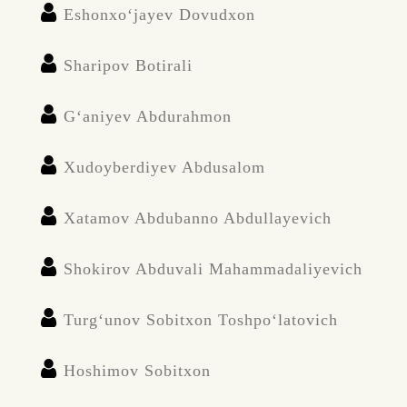
Eshonxo‘jayev Dovudxon
Sharipov Botirali
G‘aniyev Abdurahmon
Xudoyberdiyev Abdusalom
Xatamov Abdubanno Abdullayevich
Shokirov Abduvali Mahammadaliyevich
Turg‘unov Sobitxon Toshpo‘latovich
Hoshimov Sobitxon