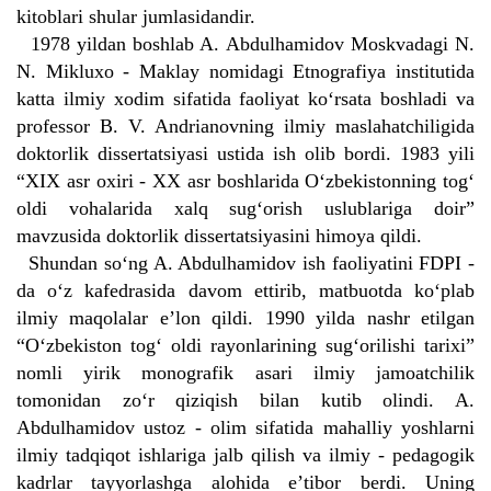
kitoblari shular jumlasidandir.
1978 yildan boshlab A. Abdulhamidov Moskvadagi N.
N. Mikluxo - Maklay nomidagi Etnografiya institutida
katta ilmiy xodim sifatida faoliyat ko‘rsata boshladi va
professor B. V. Andrianovning ilmiy maslahatchiligida
doktorlik dissertatsiyasi ustida ish olib bordi. 1983 yili
“XIX asr oxiri - XX asr boshlarida O‘zbekistonning tog‘
oldi vohalarida xalq sug‘orish uslublariga doir”
mavzusida doktorlik dissertatsiyasini himoya qildi.
Shundan so‘ng A. Abdulhamidov ish faoliyatini FDPI -
da o‘z kafedrasida davom ettirib, matbuotda ko‘plab
ilmiy maqolalar e’lon qildi. 1990 yilda nashr etilgan
“O‘zbekiston tog‘ oldi rayonlarining sug‘orilishi tarixi”
nomli yirik monografik asari ilmiy jamoatchilik
tomonidan zo‘r qiziqish bilan kutib olindi. A.
Abdulhamidov ustoz - olim sifatida mahalliy yoshlarni
ilmiy tadqiqot ishlariga jalb qilish va ilmiy - pedagogik
kadrlar tayyorlashga alohida e’tibor berdi. Uning