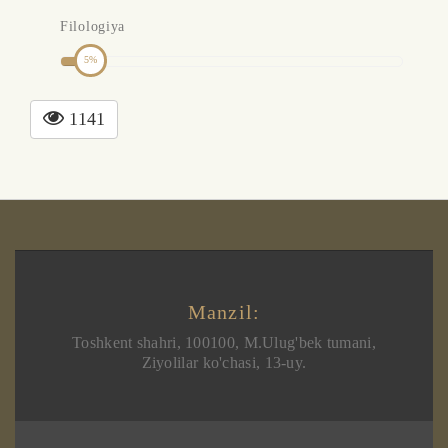
Filologiya
5
1141
Manzil:
Toshkent shahri, 100100, M.Ulug'bek tumani,
Ziyolilar ko'chasi, 13-uy.