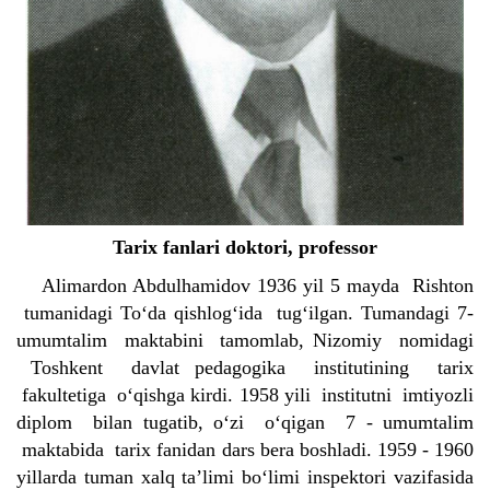
Tarix fanlari doktori, professor
Alimardon Abdulhamidov 1936 yil 5 mayda Rishton
tumanidagi To‘da qishlog‘ida tug‘ilgan. Tumandagi 7-
umumtalim maktabini tamomlab, Nizomiy nomidagi
Toshkent davlat pedagogika institutining tarix
fakultetiga o‘qishga kirdi. 1958 yili institutni imtiyozli
diplom bilan tugatib, o‘zi o‘qigan 7 - umumtalim
maktabida tarix fanidan dars bera boshladi. 1959 - 1960
yillarda tuman xalq ta’limi bo‘limi inspektori vazifasida