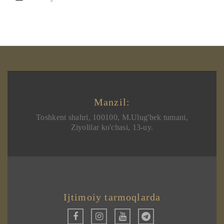
Manzil:
Toshkent shahri, 100100, M.Ulug'bek tumani,
Ziyolilar ko'chasi, 13-uy.
Ijtimoiy tarmoqlarda