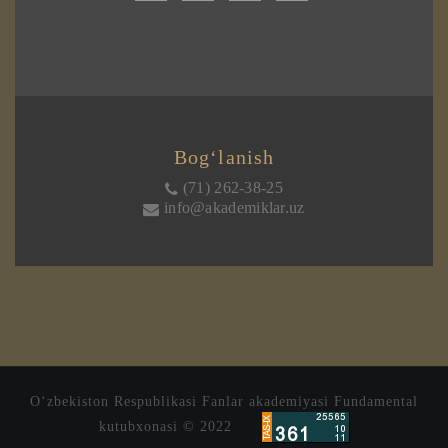
Bog‘lanish
(71) 262-38-25
info@akademiklar.uz
O‘zbekiston Respublikasi Fanlar akademiyasi Fundamental
kutubxonasi © 2022