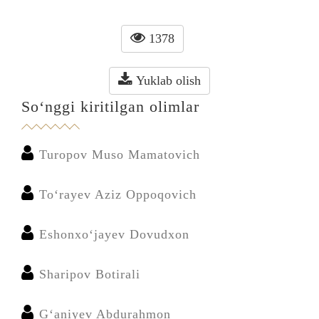
1378
Yuklab olish
So‘nggi kiritilgan olimlar
Turopov Muso Mamatovich
To‘rayev Aziz Oppoqovich
Eshonxo‘jayev Dovudxon
Sharipov Botirali
G‘aniyev Abdurahmon