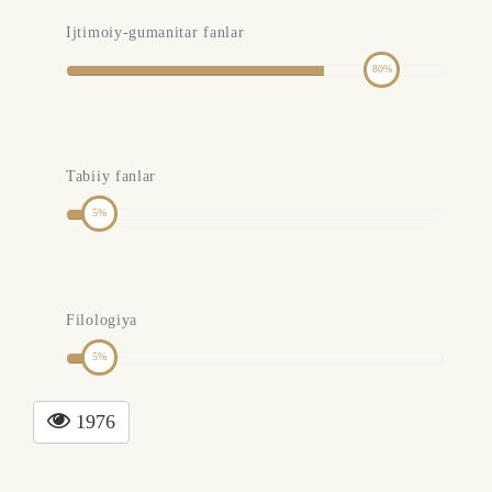
Ijtimoiy-gumanitar fanlar
80
Tabiiy fanlar
5
Filologiya
5
1976