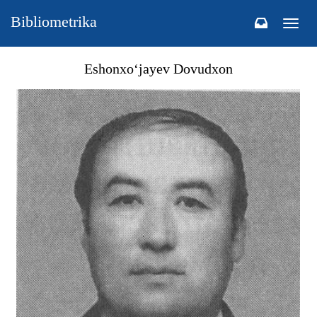
Bibliometrika
Togg
navig
Eshonxo‘jayev Dovudxon