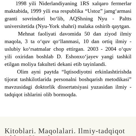
1998 yili Niderlandiyaning 1RS xalqaro fermerlar
maktabida, 1999 yili esa respublika “Ustoz” jamg‘armasi
granti sovrindori bo‘lib, AQShning Nyu - Paltts
universitetida (Nyu-York shahri) malaka oshirib qaytgan.
Mehnat faoliyati davomida 50 dan ziyod ilmiy
maqola, 3 ta o‘quv qo‘llanmasi, 10 dan ortiq ilmiy -
uslubiy ko‘rsatmalar chop ettirgan. 2003 - 2004 o‘quv
yili oxiridan boshlab D. Eshonxo‘jayev yangi tashkil
etilgan moliya fakulteti dekani etib tayinlandi.
Olim ayni paytda “Iqtisodiyotni erkinlashtirishda
tijorat tashkilotlarida personalni boshqarish metodikasi”
mavzusidagi doktorlik dissertatsiyasi yuzasidan ilmiy -
tadqiqot ishlarini olib bormoqda.
Kitoblari. Maqolalari. Ilmiy-tadqiqot