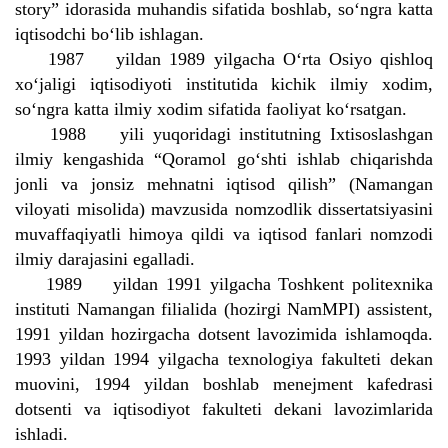
story” idorasida muhandis sifatida boshlab, so‘ngra katta
iqtisodchi bo‘lib ishlagan.
1987 yildan 1989 yilgacha O‘rta Osiyo qishloq
xo‘jaligi iqtisodiyoti institutida kichik ilmiy xodim,
so‘ngra katta ilmiy xodim sifatida faoliyat ko‘rsatgan.
1988 yili yuqoridagi institutning Ixtisoslashgan
ilmiy kengashida “Qoramol go‘shti ishlab chiqarishda
jonli va jonsiz mehnatni iqtisod qilish” (Namangan
viloyati misolida) mavzusida nomzodlik dissertatsiyasini
muvaffaqiyatli himoya qildi va iqtisod fanlari nomzodi
ilmiy darajasini egalladi.
1989 yildan 1991 yilgacha Toshkent politexnika
instituti Namangan filialida (hozirgi NamMPI) assistent,
1991 yildan hozirgacha dotsent lavozimida ishlamoqda.
1993 yildan 1994 yilgacha texnologiya fakulteti dekan
muovini, 1994 yildan boshlab menejment kafedrasi
dotsenti va iqtisodiyot fakulteti dekani lavozimlarida
ishladi.