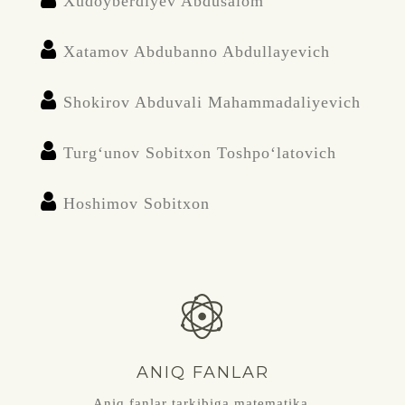
Xudoyberdiyev Abdusalom
Xatamov Abdubanno Abdullayevich
Shokirov Abduvali Mahammadaliyevich
Turg‘unov Sobitxon Toshpo‘latovich
Hoshimov Sobitxon
ANIQ FANLAR
Aniq fanlar tarkibiga matematika,