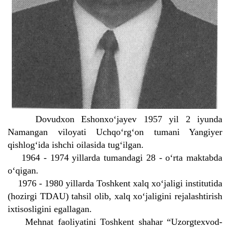
Dovudxon Eshonxo‘jayev 1957 yil 2 iyunda
Namangan viloyati Uchqo‘rg‘on tumani Yangiyer
qishlog‘ida ishchi oilasida tug‘ilgan.
1964 - 1974 yillarda tumandagi 28 - o‘rta maktabda
o‘qigan.
1976 - 1980 yillarda Toshkent xalq xo‘jaligi institutida
(hozirgi TDAU) tahsil olib, xalq xo‘jaligini rejalashtirish
ixtisosligini egallagan.
Mehnat faoliyatini Toshkent shahar “Uzorgtexvod-