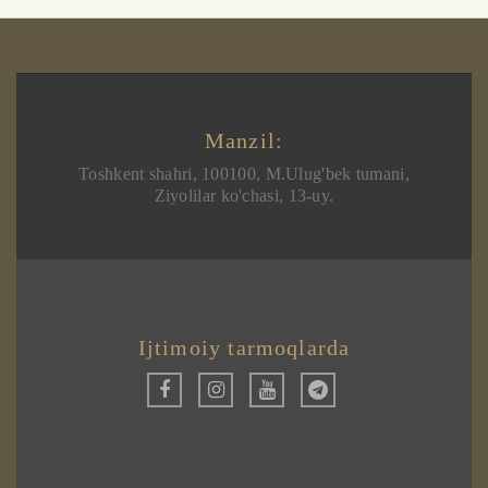
Manzil:
Toshkent shahri, 100100, M.Ulug'bek tumani,
Ziyolilar ko'chasi, 13-uy.
Ijtimoiy tarmoqlarda