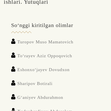
ishlari. Yutuqlari
So‘nggi kiritilgan olimlar
Turopov Muso Mamatovich
To‘rayev Aziz Oppoqovich
Eshonxo‘jayev Dovudxon
Sharipov Botirali
G‘aniyev Abdurahmon