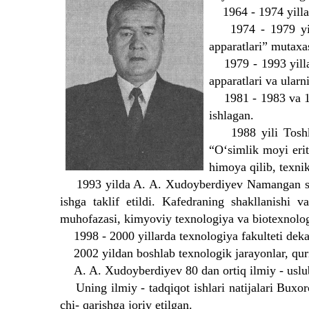
1964 - 1974 yillar
1974 - 1979 yillar
apparatlari” mutaxa
1979 - 1993 yillard
apparatlari va ularn
1981 - 1983 va 1988
ishlagan.
1988 yili Toshkent
“O‘simlik moyi erit
himoya qilib, texnik
1993 yilda A. A. Xudoyberdiyev Namangan sanoat
ishga taklif etildi. Kafedraning shakllanish
muhofazasi, kimyoviy texnologiya va biotexnologi
1998 - 2000 yillarda texnologiya fakulteti dekan
2002 yildan boshlab texnologik jarayonlar, quri
A. A. Xudoyberdiyev 80 dan ortiq ilmiy - uslubi
Uning ilmiy - tadqiqot ishlari natijalari Buxo
chi- qarishga joriy etilgan.