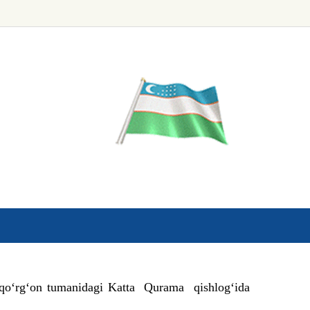
o‘rg‘on tumanidagi Katta Qurama qishlog‘ida