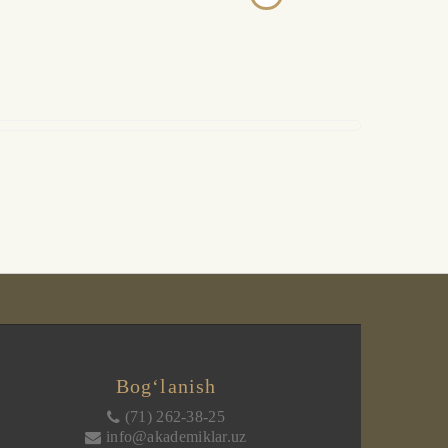
Bog‘lanish
(71) 262-38-25
info@akademiklar.uz