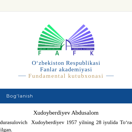
O‘zbekiston Respublikasi
Fanlar akademiyasi
Fundamental kutubxonasi
Bog‘lanish
Xudoyberdiyev Abdusalom
ulovich Xudoyberdiyev 1957 yilning 28 iyulida To‘raq
ilgan.