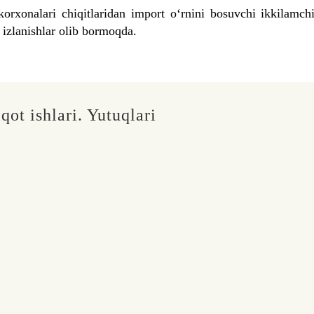
onalari chiqitlaridan import o‘rnini bosuvchi ikkilamchi m
 izlanishlar olib bormoqda.
qot ishlari. Yutuqlari