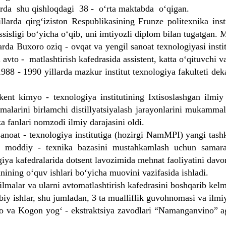
da shu qishloqdagi 38 - o‘rta maktabda o‘qigan.
da qirg‘iziston Respublikasining Frunze politexnika insti
ssisligi bo‘yicha o‘qib, uni imtiyozli diplom bilan tugatgan. 
a Buxoro oziq - ovqat va yengil sanoat texnologiyasi institu
i avto - matlashtirish kafedrasida assistent, katta o‘qituvchi 
 - 1990 yillarda mazkur institut texnologiya fakulteti deka
 kimyo - texnologiya institutining Ixtisoslashgan ilmiy 
malarini birlamchi distillyatsiyalash jarayonlarini mukammal
a fanlari nomzodi ilmiy darajasini oldi.
 - texnologiya institutiga (hozirgi NamMPI) yangi tashkil
i va moddiy - texnika bazasini mustahkamlash uchun samar
ya kafedralarida dotsent lavozimida mehnat faoliyatini davom
ining o‘quv ishlari bo‘yicha muovini vazifasida ishladi.
lmalar va ularni avtomatlashtirish kafedrasini boshqarib kel
y ishlar, shu jumladan, 3 ta mualliflik guvohnomasi va ilmiy
ro va Kogon yog‘ - ekstraktsiya zavodlari “Namanganvino” ag