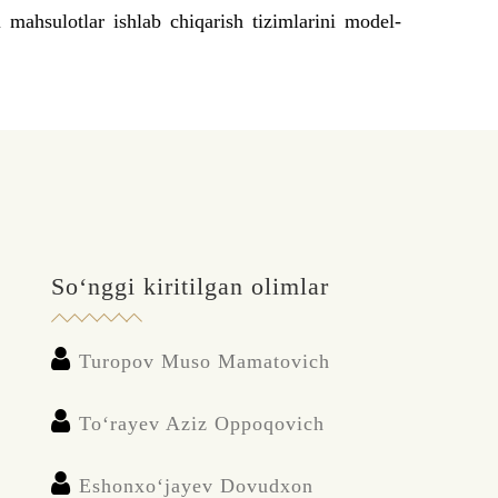
ahsulotlar ishlab chiqarish tizimlarini model-
So‘nggi kiritilgan olimlar
Turopov Muso Mamatovich
To‘rayev Aziz Oppoqovich
Eshonxo‘jayev Dovudxon