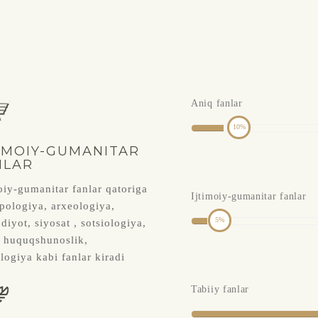
Aniq fanlar
10
TIMOIY-GUMANITAR
NLAR
oiy-gumanitar fanlar qatoriga
Ijtimoiy-gumanitar fanlar
pologiya, arxeologiya,
5
odiyot, siyosat , sotsiologiya,
, huquqshunoslik,
logiya kabi fanlar kiradi
Tabiiy fanlar