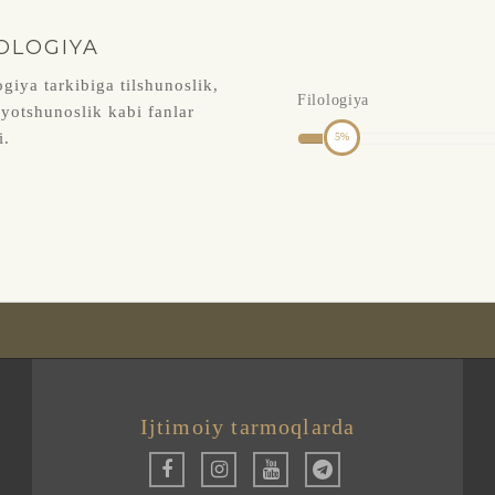
OLOGIYA
ogiya tarkibiga tilshunoslik,
Filologiya
yotshunoslik kabi fanlar
i.
5
Ijtimoiy tarmoqlarda