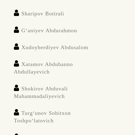
Sharipov Botirali
G‘aniyev Abdurahmon
Xudoyberdiyev Abdusalom
Xatamov Abdubanno
Abdullayevich
Shokirov Abduvali
Mahammadaliyevich
Turg‘unov Sobitxon
Toshpo‘latovich