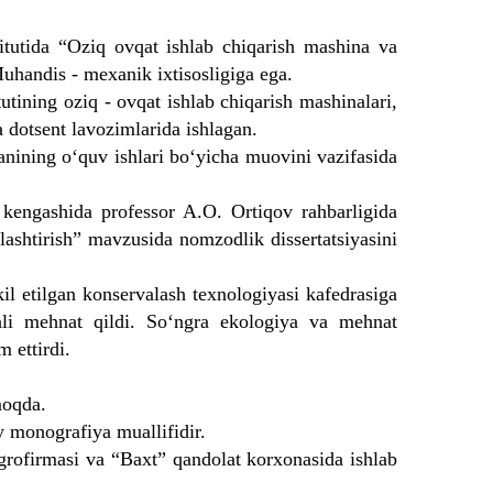
tutida “Oziq ovqat ishlab chiqarish mashina va
Muhandis - mexanik ixtisosligiga ega.
tining oziq - ovqat ishlab chiqarish mashinalari,
va dotsent lavozimlarida ishlagan.
nining o‘quv ishlari bo‘yicha muovini vazifasida
kengashida professor A.O. Ortiqov rahbarligida
lashtirish” mavzusida nomzodlik dissertatsiyasini
 etilgan konservalash texnologiyasi kafedrasiga
ali mehnat qildi. So‘ngra ekologiya va mehnat
 ettirdi.
moqda.
 monografiya muallifidir.
rofirmasi va “Baxt” qandolat korxonasida ishlab