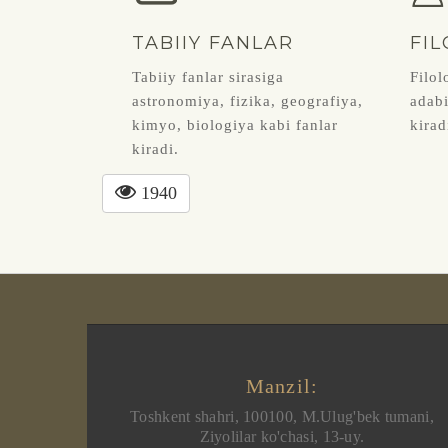
TABIIY FANLAR
FIL
Tabiiy fanlar sirasiga
Filol
astronomiya, fizika, geografiya,
adabi
kimyo, biologiya kabi fanlar
kirad
kiradi.
1940
Manzil:
Toshkent shahri, 100100, M.Ulug'bek tumani,
Ziyolilar ko'chasi, 13-uy.