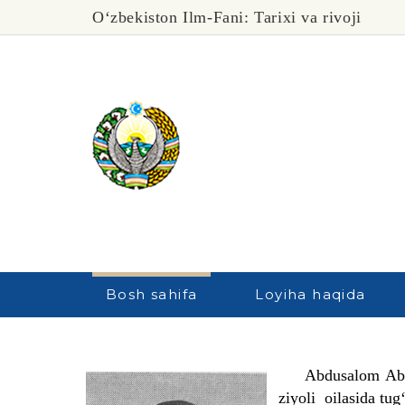
O‘zbekiston Ilm-Fani: Tarixi va rivoji
Bosh sahifa
Loyiha haqida
Abdusalom Abduras
ziyoli oilasida tug‘